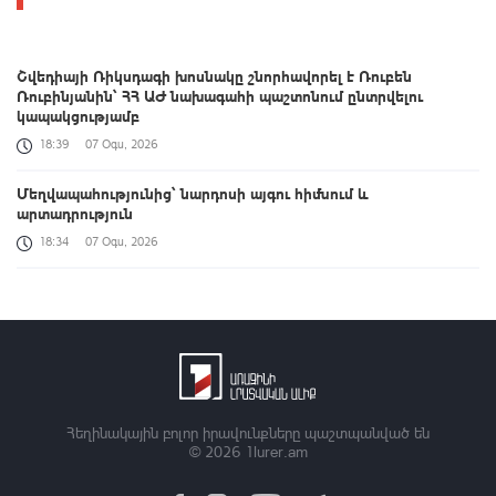
Շվեդիայի Ռիկսդագի խոսնակը շնորհավորել է Ռուբեն
Ռուբինյանին՝ ՀՀ ԱԺ նախագահի պաշտոնում ընտրվելու
կապակցությամբ
18:39
07 Օգս, 2026
Մեղվապահությունից՝ նարդոսի այգու հիմնում և
արտադրություն
18:34
07 Օգս, 2026
ԱԱԾ-ն 2026-ի առաջին կիսամյակում նախաձեռնել է 573
քրեական վարույթ
18:24
07 Օգս, 2026
ԵՏՀ խորհրդի որոշմամբ Հայաստանը 2026-ին
էլեկտրոմոբիլների համար ստացել է լրացուցիչ 5000 մեքենայի
քվոտա. Պապոյան
Հեղինակային բոլոր իրավունքները պաշտպանված են
© 2026
1lurer.am
18:14
07 Օգս, 2026