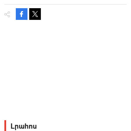
Լրահոս