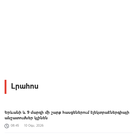
Լրահոս
Երևանի և 9 մարզի մի շարք հասցեներում էլեկտրաէներգիայի
անջատումներ կլինեն
08:45
10 Օգս, 2026