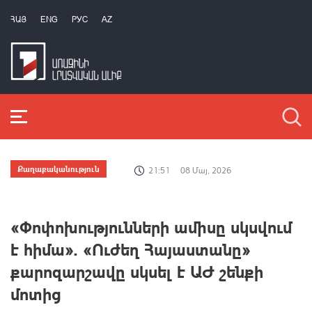
ՀԱՅ
ENG
РУС
AZ
Քաղաքականություն
21:51
08 Մայ, 2026
«Փոփոխությունների ամիսը սկսվում
է հիմա». «Ուժեղ Հայաստանը»
քարոզարշավը սկսել է ԱԺ շենքի
մոտից