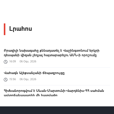
Լրահոս
Բրազիլի նախագահը քննադատել է Վաշինգտոնում երկրի
դեսպանի վիզան չեղյալ հայտարարելու ԱՄՆ-ի որոշումը
16:09
06 Օգս, 2026
Վահագն Ալեքսանյանի ճեպազրույցը
15:56
06 Օգս, 2026
Հիմնանորոգվում է Սևան-Մարտունի-Վարդենիս-ՀՀ սահման
ավտոճանապարհի մի հատվածը
15:51
06 Օգս, 2026
Արուսյակ Մանավազյանի ճեպազրույցը