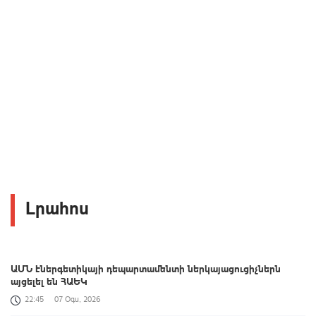
Լրահոս
ԱՄՆ էներգետիկայի դեպարտամենտի ներկայացուցիչներն
այցելել են ՀԱԵԿ
22:45
07 Օգս, 2026