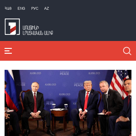
ՀԱՅ
ENG
РУС
AZ