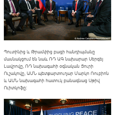
Պուտինից և Թրամփից բացի հանդիպմանը
մասնակցում են նաև ՌԴ ԱԳ նախարար Սերգեյ
Լավրովը, ՌԴ նախագահի օգնական Յուրի
Ուշակովը, ԱՄՆ պետքարտուղար Մարկո Ռուբիոն
և ԱՄՆ նախագահի հատուկ բանագնաց Սթիվ
Ուիտկոֆը։