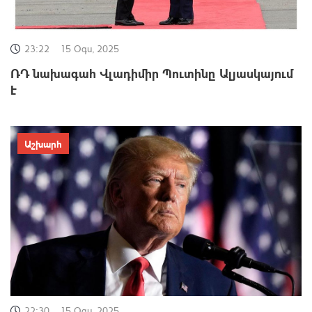
23:22
15 Օգս, 2025
ՌԴ նախագահ Վլադիմիր Պուտինը Ալյասկայում
է
Աշխարհ
22:30
15 Օգս, 2025