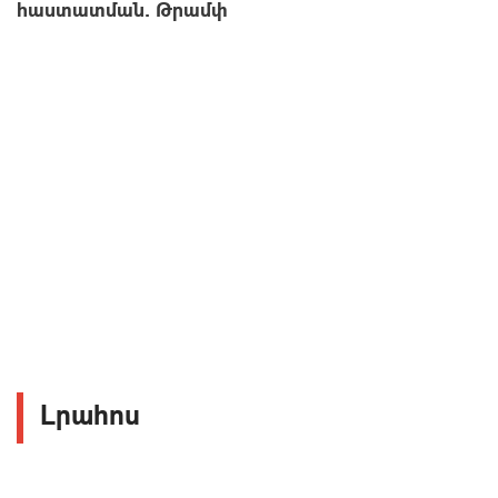
հաստատման․ Թրամփ
Լրահոս