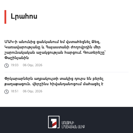
Լրահոս
ՄԱԿ-ի անունից ցանկանում եմ վստահեցնել Ձեզ,
Կառավարությանը և Հայաստանի ժողովրդին մեր
շարունակական աջակցության հարցում. Գուտերեշը՝
Փաշինյանին
19:03
06 Օգս, 2026
Փրկարարներն աղբակույտի տակից դուրս են բերել
քաղաքացուն․ վերջինս հիվանդանոցում մահացել է
18:51
06 Օգս, 2026
Իսրայելի և Լիբանանի միջև իրադրությունը սրվել է
18:46
06 Օգս, 2026
Երևանում նախատեսվում է 500 մլն դոլարի ներդրմամբ
խաղային և հյուրանոցային համալիր կառուցել