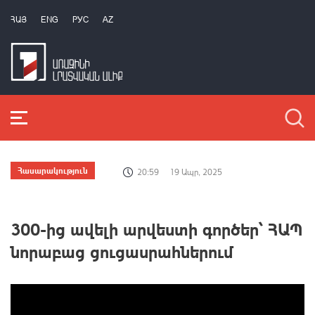
ՀԱՅ
ENG
РУС
AZ
Հասարակություն
20:59
19 Ապր, 2025
300-ից ավելի արվեստի գործեր՝ ՀԱՊ
նորաբաց ցուցասրահներում