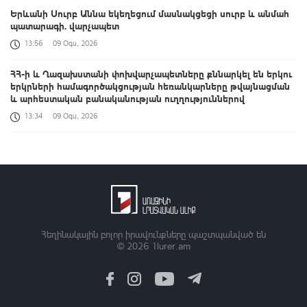
Երևանի Սուրբ Աննա եկեղեցում մասնակցեցի սուրբ և անմահ
պատարագի. վարչապետ
13:56
09 Օգս, 2026
ՀՀ-ի և Ղազախստանի փոխվարչապետները քննարկել են երկու
երկրների համագործակցության հեռանկարները թվայնացման
և արհեստական բանականության ուղղություններով
13:34
09 Օգս, 2026
Դաշտավան գյուղի եկեղեցու մոտ տեղի է ունեցել ծեծկռտուք՝
քարերով, մահակներով և կռփազենքով. ՆԳՆ պարզաբանումը
13:12
09 Օգս, 2026
Արգամ Աբրահամյանը կալանավորվել է. ՔԿ
12:50
09 Օգս, 2026
Հեղինակային բոլոր իրավունքները պաշտպանված են
© 2026
1lurer.am
Ավելացել են շինարարության ոլորտից պետբյուջե վճարված
հարկային եկամուտները. Քաղաքաշինության կոմիտեի
նախագահի ուղերձը
11:42
09 Օգս, 2026