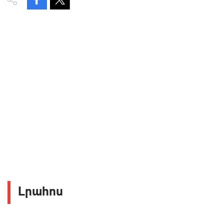
Լրահոս