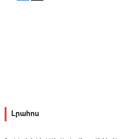
Լրահոս