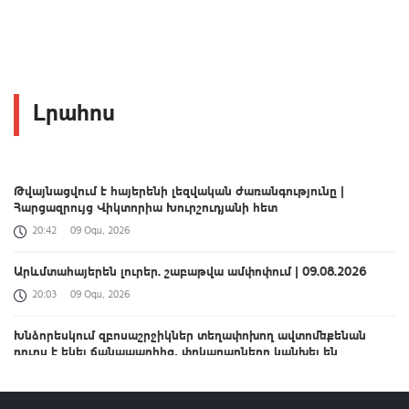
Լրահոս
Թվայնացվում է հայերենի լեզվական ժառանգությունը |
Հարցազրույց Վիկտորիա Խուրշուդյանի հետ
20:42
09 Օգս, 2026
Արևմտահայերեն լուրեր. շաբաթվա ամփոփում | 09.08.2026
20:03
09 Օգս, 2026
Խնձորեսկում զբոսաշրջիկներ տեղափոխող ավտոմեքենան
դուրս է եկել ճանապարհից․ փրկարարները կանխել են
հնարավոր ծանր հետևանքները
19:25
09 Օգս, 2026