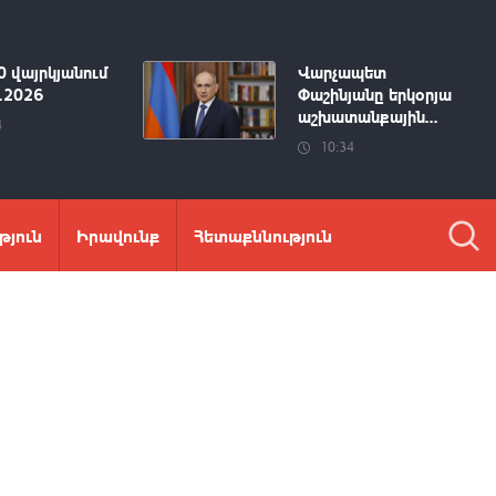
0 վայրկյանում
Վարչապետ
8.2026
Փաշինյանը երկօրյա
աշխատանքային...
4
10:34
թյուն
Իրավունք
Հետաքննություն