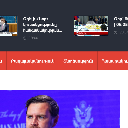
Օզելի «Նոր»
Օրը՝ 6
կուսակցությունը
| 06.0
հանգանակության...
20:3
19:44
ն
Քաղաքականություն
Տնտեսություն
Հասարակու