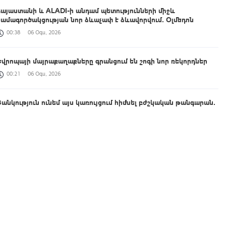
Հայաստանի և ALADI-ի անդամ պետությունների միջև
համագործակցության նոր ձևաչափ է ձևավորվում․ Օլմեդոն
00:38
06 Օգս, 2026
Եվրոպայի մայրաքաղաքները գրանցում են շոգի նոր ռեկորդներ
00:21
06 Օգս, 2026
Ցանկություն ունեմ այս կառույցում հիմնել բժշկական թանգարան․
Շիրակի մարզպետը հետևել է Գյումրու թիվ 2 պոլիկլինիկայի
հիմնանորոգման ընթացքին
00:04
06 Օգս, 2026
Արգենտինայի Պատգամավորների պալատում կազմավորվել է
Հայաստանի հետ բարեկամության խումբ
23:36
05 Օգս, 2026
Գյումրու համայնքապետարանի նկատմամբ վստահության անկման
և կառույցի անգործության հերթական փաստը՝ լուսանկարներով․