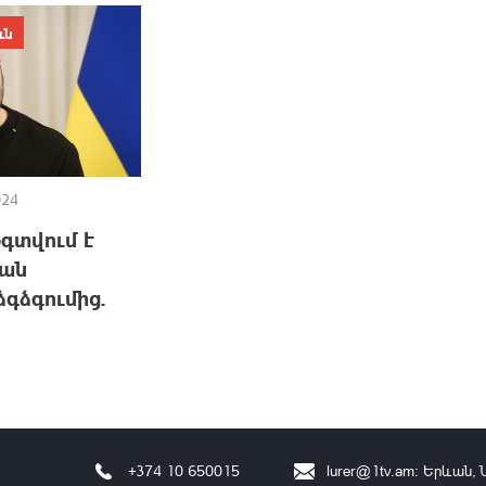
ւն
024
գտվում է
յան
գձգումից.
+374 10 650015
lurer@1tv.am
։ Երևան, 