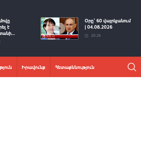
մովը
Օրը՝ 60 վայրկյանում
ել է
| 04.08.2026
անի...
20:26
2
թյուն
Իրավունք
Հետաքննություն