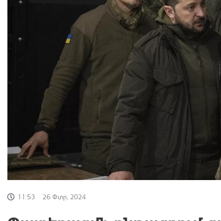
11:53
26 Փտր, 2024