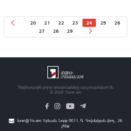
20
21
22
23
24
25
26
27
28
29
Հեղինակային բոլոր իրավունքները պաշտպանված են
© 2026
1lurer.am
lurer@1tv.am
։ Երևան, Նորք 0011, Գ․ Հովսեփյան փող., 26
շենք