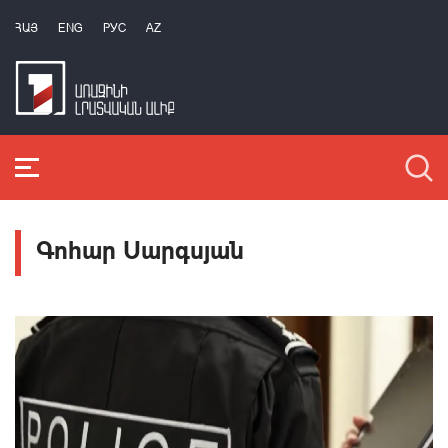
ՀԱՅ
ENG
РУС
AZ
Գոհար Սարգսյան