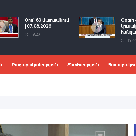
Օրը՝ 60 վայրկյանում
Օզելի 
| 07.08.2026
կուսակ
հանգան
19:23
19:4
ն
Քաղաքականություն
Տնտեսություն
Հասարակու