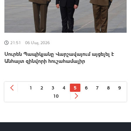
21:51
06 Մայ, 2026
Սուրեն Պապիկյանը Վարշավայում այցելել է
Անհայտ զինվորի հուշահամալիր
1
2
3
4
5
6
7
8
9
10