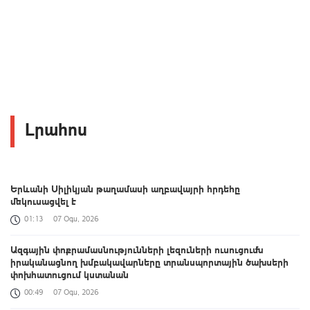
Լրահոս
Երևանի Սիլիկյան թաղամասի աղբավայրի հրդեհը
մեկուսացվել է
01:13
07 Օգս, 2026
Ազգային փոքրամասնությունների լեզուների ուսուցումն
իրականացնող խմբակավարները տրանսպորտային ծախսերի
փոխհատուցում կստանան
00:49
07 Օգս, 2026