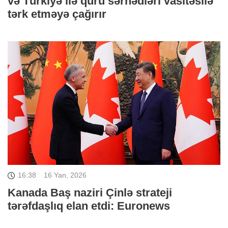
və Türkiyə ilə quru sərhədləri vasitəsilə
tərk etməyə çağırır
16:38
16 Yan, 2026
Kanada Baş naziri Çinlə strateji
tərəfdaşlıq elan etdi: Euronews