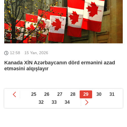
12:58
15 Yan, 2026
Kanada XİN Azərbaycanın dörd ermənini azad
etməsini alqışlayır
25
26
27
28
29
30
31
32
33
34