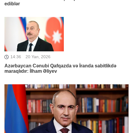
ediblər
14:36
20 Yan, 2026
Azərbaycan Cənubi Qafqazda və İranda sabitlikdə
maraqlıdır: İlham Əliyev