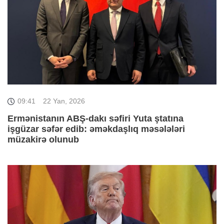
09:41
22 Yan, 2026
Ermənistanın ABŞ-dakı səfiri Yuta ştatına
işgüzar səfər edib: əməkdaşlıq məsələləri
müzakirə olunub