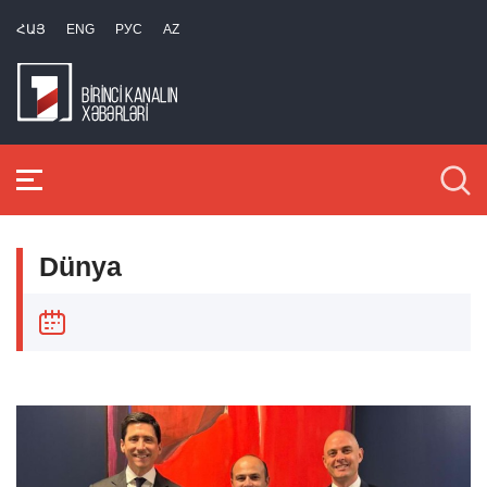
ՀԱՅ
ENG
РУС
AZ
Dünya