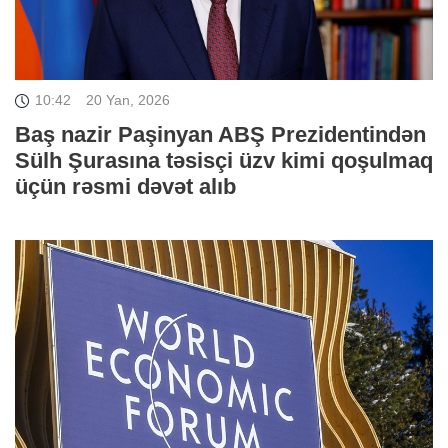
10:42
20 Yan, 2026
Baş nazir Paşinyan ABŞ Prezidentindən
Sülh Şurasına təsisçi üzv kimi qoşulmaq
üçün rəsmi dəvət alıb