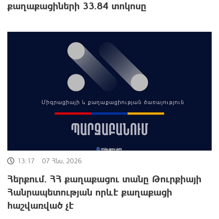
քաղաքացիների 33.84 տոկոսը
13:17
07 Հնս, 2026
Հերքում․ ՀՀ քաղաքացու տանը Թուրքիայի
Հանրապետության որևէ քաղաքացի
հաշվառված չէ