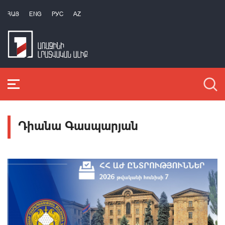
ՀԱՅ
ENG
РУС
AZ
Դիանա Գասպարյան