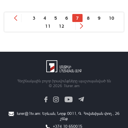
3
4
5
6
7
8
9
10
11
12
Հեղինակային բոլոր իրավունքները պաշտպանված են
© 2026
1lurer.am
lurer@1tv.am
։ Երևան, Նորք 0011, Գ․ Հովսեփյան փող., 26
շենք
+374 10 650015