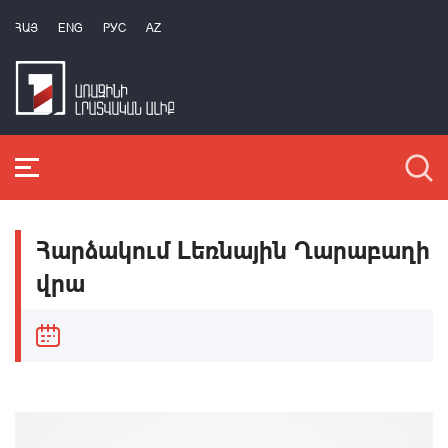
ՀԱՅ
ENG
РУС
AZ
Հարձակում Լեռնային Ղարաբաղի
վրա