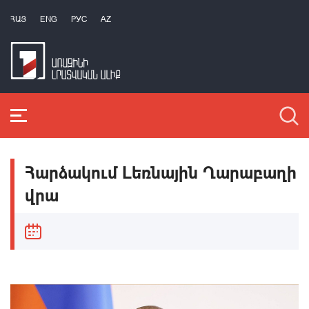
ՀԱՅ
ENG
РУС
AZ
Հարձակում Լեռնային Ղարաբաղի
վրա