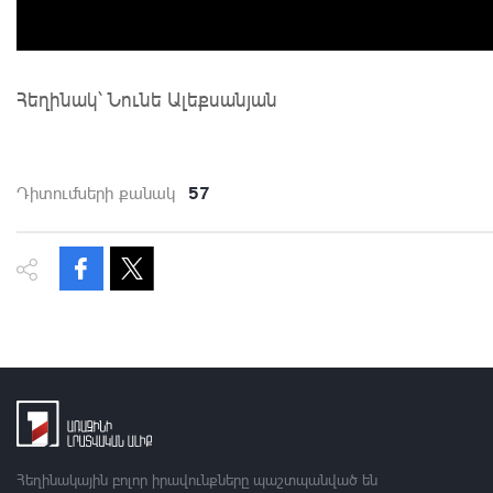
Հեղինակ՝ Նունե Ալեքսանյան
57
Դիտումների քանակ
Հեղինակային բոլոր իրավունքները պաշտպանված են