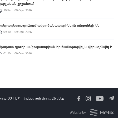
վարչական շրջանում
10:54
09 Օգս, 2026
Հանրապետությունում ավտոճանապարհներն անցանելի են
09:10
09 Օգս, 2026
Արարատ գյուղի ամբուլատորիան հիմնանորոգվել և վերազինվել է
01:10
09 Օգս, 2026
Շնող գետի ավազանի հնագիտական հետազոտություն
00:39
09 Օգս, 2026
Firebird-ի ԱԲ գործարանն իրականություն է. բացումը
նշանավորվեց նոր ներդրումների մասին հայտարարությամբ
Նորք 0011, Գ․ Հովսեփյան փող., 26 շենք
23:58
08 Օգս, 2026
Հայտնի են ՀՀ վարչապետի հովանու ներքո անցկացվող 4-րդ