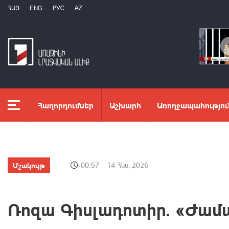
ՀԱՅ
ENG
РУС
AZ
Հաղորդումներ
Աշխարհ
Առողջապահությու
Մշակույթ
00:57
14 Հնս, 2026
Ռոզա Գիսլադոտիր. «Ժամ