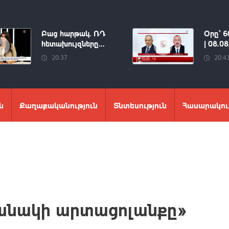
Բաց հարթակ. ՌԴ
Օրը՝ 6
հետախույզները...
| 08.0
20:37
20:4
ն
Քաղաքականություն
Տնտեսություն
Հասարակու
անակի արտացոլանքը»