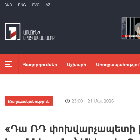
ՀԱՅ
ENG
РУС
AZ
Հաղորդումներ
Աշխարհ
Առողջապահությու
Քաղաքականություն
23:00
21 Մայ, 2026
«Դա ՌԴ փոխվարչապետի ի՞ն