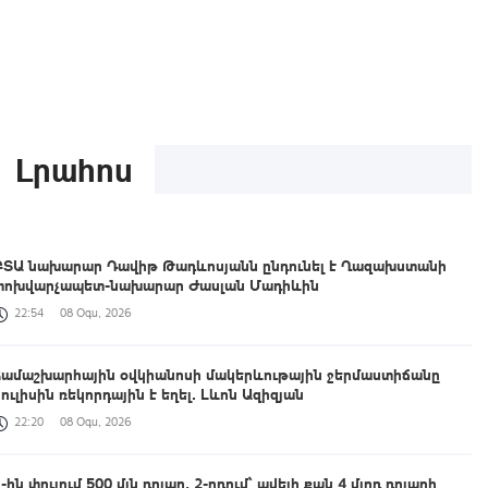
Լրահոս
ԲՏԱ նախարար Դավիթ Թադևոսյանն ընդունել է Ղազախստանի
փոխվարչապետ-նախարար Ժասլան Մադիևին
22:54
08 Օգս, 2026
Համաշխարհային օվկիանոսի մակերևութային ջերմաստիճանը
հուլիսին ռեկորդային է եղել․ Լևոն Ազիզյան
22:20
08 Օգս, 2026
-ին փուլում 500 մլն դոլար, 2-րդում՝ ավելի քան 4 մլրդ դոլարի