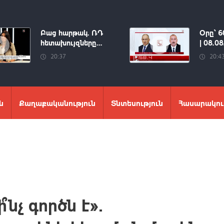
Բաց հարթակ. ՌԴ
Օրը՝ 6
հետախույզները...
| 08.0
20:37
20:4
ն
Քաղաքականություն
Տնտեսություն
Հասարակու
չ գործն է».