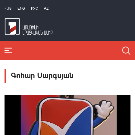
ՀԱՅ
ENG
РУС
AZ
Գոհար Սարգսյան