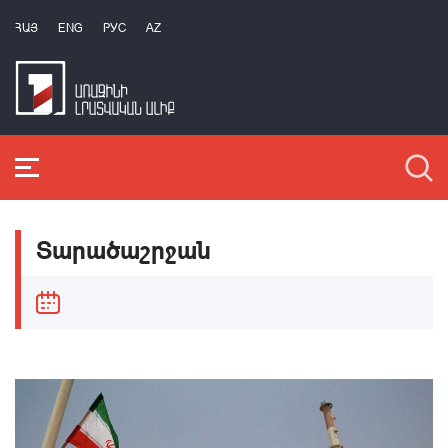
ՀԱՅ
ENG
РУС
AZ
Տարածաշրջան