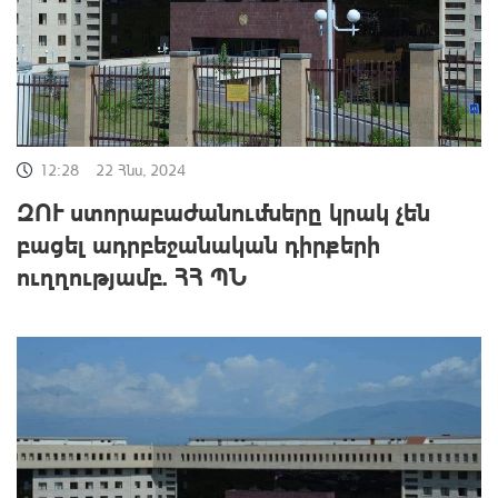
12:28
22 Հնս, 2024
ԶՈՒ ստորաբաժանումները կրակ չեն
բացել ադրբեջանական դիրքերի
ուղղությամբ. ՀՀ ՊՆ