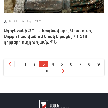
10:21
07 Ապր, 2024
Ադրբեջանի ԶՈՒ-ն Խոզնավարի, Արավուսի,
Սոթքի հատվածում կրակ է բացել ՀՀ ԶՈՒ
դիրքերի ուղղությամբ. ՊՆ
1
2
3
4
5
6
7
8
9
10