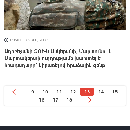
09:40
23 Հնս, 2023
Ադրբեջանի ԶՈՒ-ն Ասկերանի, Մարտունու և
Մարտակերտի ուղղությամբ խախտել է
հրադադարը` կիրառելով հրաձային զենք
9
10
11
12
13
14
15
16
17
18