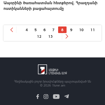
Ապօրինի ծառահատման հետքերով. Հրազդանի
ոստիկանների բացահայտումը
4
5
6
7
8
9
10
11
12
13
Հեղինակային բոլոր իրավունքները պաշտպանված են
© 2026
1lurer.am