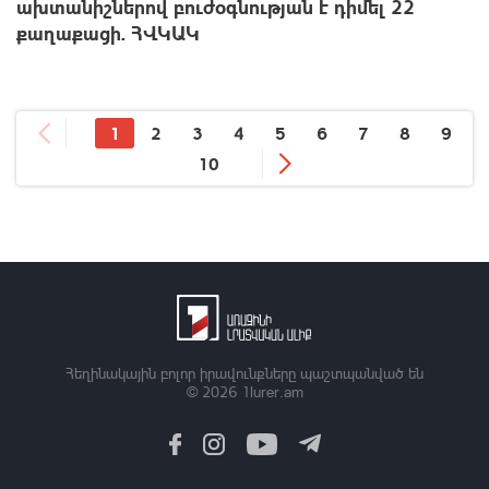
ախտանիշներով բուժօգնության է դիմել 22
քաղաքացի. ՀՎԿԱԿ
1
2
3
4
5
6
7
8
9
10
Հեղինակային բոլոր իրավունքները պաշտպանված են
© 2026
1lurer.am