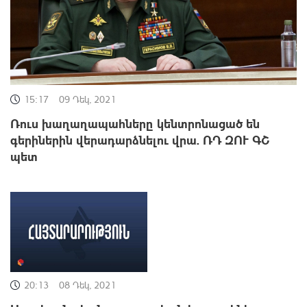
15:17
09 Դեկ, 2021
Ռուս խաղաղապահները կենտրոնացած են
գերիներին վերադարձնելու վրա. ՌԴ ԶՈՒ ԳՇ
պետ
20:13
08 Դեկ, 2021