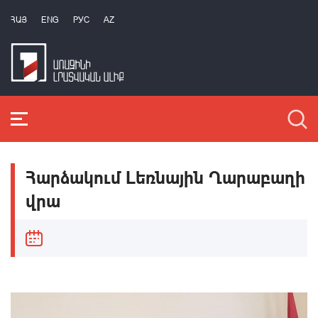
ՀԱՅ
ENG
РУС
AZ
Հարձակում Լեռնային Ղարաբաղի
վրա