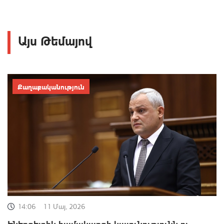
Այս Թեմայով
Քաղաքականություն
14:06
11 Մայ, 2026
Էներգետիկ համակարգի կայունությունն ու