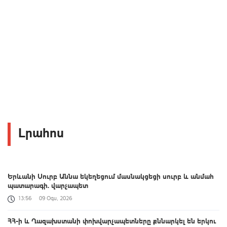
Լրահոս
Երևանի Սուրբ Աննա եկեղեցում մասնակցեցի սուրբ և անմահ
պատարագի. վարչապետ
13:56
09 Օգս, 2026
ՀՀ-ի և Ղազախստանի փոխվարչապետները քննարկել են երկու