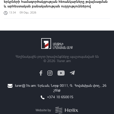
երկրների համագործակցության հեռանկարները թվայնացման
և արհեստական բանականության ուղղություններով
13:34
09 Օգս, 2026
Դաշտավան գյուղի եկեղեցու մոտ տեղի է ունեցել ծեծկռտուք՝
քարերով, մահակներով և կռփազենքով. ՆԳՆ պարզաբանումը
13:12
09 Օգս, 2026
Արգամ Աբրահամյանը կալանավորվել է. ՔԿ
12:50
09 Օգս, 2026
Հեղինակային բոլոր իրավունքները պաշտպանված են
© 2026
1lurer.am
Ավելացել են շինարարության ոլորտից պետբյուջե վճարված
հարկային եկամուտները. Քաղաքաշինության կոմիտեի
նախագահի ուղերձը
11:42
09 Օգս, 2026
lurer@1tv.am
։ Երևան, Նորք 0011, Գ․ Հովսեփյան փող., 26
շենք
Վթարային ջրանջատում Երևանի Կենտրոն վարչական
շրջանում
+374 10 650015
11:35
09 Օգս, 2026
Սևանա լճի լողափերից մեկում քաղաքացիները հեծանիվ-