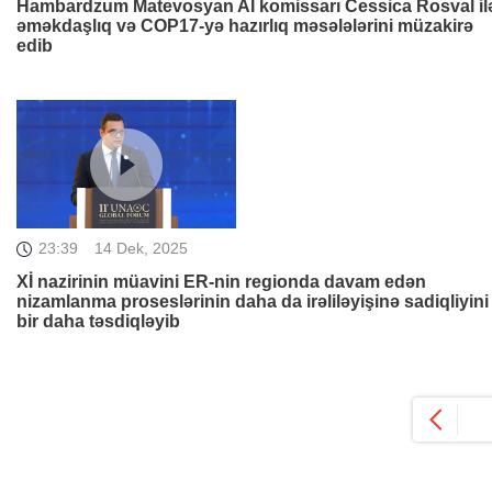
Hambardzum Matevosyan Aİ komissarı Cessica Rosval il
əməkdaşlıq və COP17-yə hazırlıq məsələlərini müzakirə
edib
23:39
14 Dek, 2025
Xİ nazirinin müavini ER-nin regionda davam edən
nizamlanma proseslərinin daha da irəliləyişinə sadiqliyini
bir daha təsdiqləyib