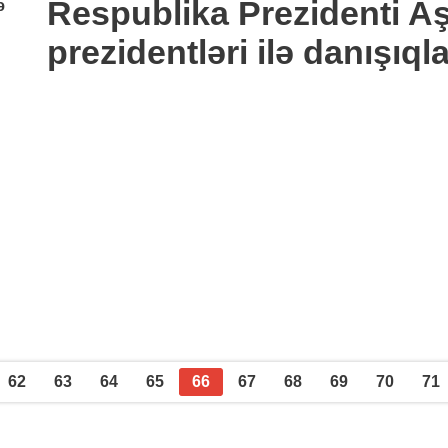
Respublika Prezidenti Aş
ə
prezidentləri ilə danışıql
62
63
64
65
66
67
68
69
70
71