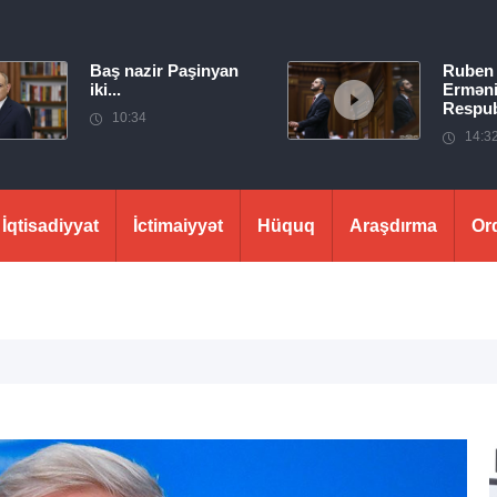
Baş nazir Paşinyan
Ruben
iki...
Erməni
Respubl
10:34
14:3
İqtisadiyyat
İctimaiyyət
Hüquq
Araşdırma
Or