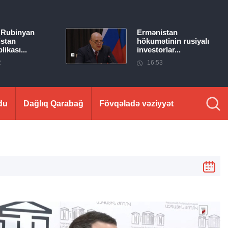
 Rubinyan
Ermənistan
stan
hökumətinin rusiyalı
ikası...
investorlar...
2
16:53
du
Dağlıq Qarabağ
Fövqəladə vəziyyət