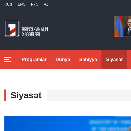
ՀԱՅ
ENG
РУС
AZ
Proqramlar
Dünya
Səhiyyə
Siyasət
Siyasət