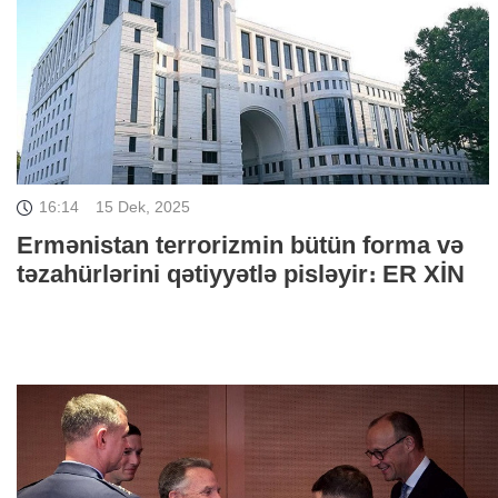
16:14
15 Dek, 2025
Ermənistan terrorizmin bütün forma və
təzahürlərini qətiyyətlə pisləyir։ ER XİN