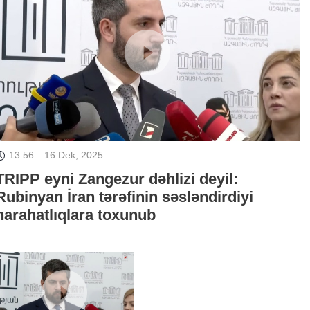
13:56
16 Dek, 2025
TRIPP eyni Zangezur dəhlizi deyil:
Rubinyan İran tərəfinin səsləndirdiyi
narahatlıqlara toxunub