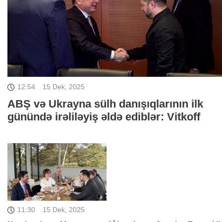
12:54
15 Dek, 2025
ABŞ və Ukrayna sülh danışıqlarının ilk
günündə irəliləyiş əldə ediblər: Vitkoff
11:30
15 Dek, 2025