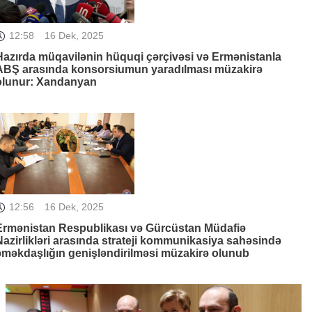
12:58
16 Dek, 2025
Hazırda müqavilənin hüquqi çərçivəsi və Ermənistanla
ABŞ arasında konsorsiumun yaradılması müzakirə
olunur: Xandanyan
12:56
16 Dek, 2025
Ermənistan Respublikası və Gürcüstan Müdafiə
Nazirlikləri arasında strateji kommunikasiya sahəsində
əməkdaşlığın genişləndirilməsi müzakirə olunub