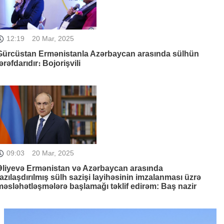
12:19
20 Mar, 2025
Gürcüstan Ermənistanla Azərbaycan arasında sülhün
ərəfdarıdır։ Bojorişvili
09:03
20 Mar, 2025
Əliyevə Ermənistan və Azərbaycan arasında
razılaşdırılmış sülh sazişi layihəsinin imzalanması üzrə
məsləhətləşmələrə başlamağı təklif edirəm: Baş nazir