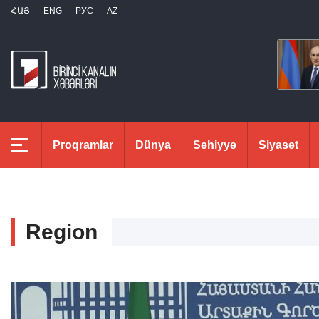
ՀԱՅ
ENG
РУС
AZ
Proqramlar
Dünya
Səhiyyə
Siyasət
Region