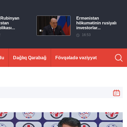
 Rubinyan
Ermənistan
stan
hökumətinin rusiyalı
ikası...
investorlar...
2
16:53
du
Dağlıq Qarabağ
Fövqəladə vəziyyət