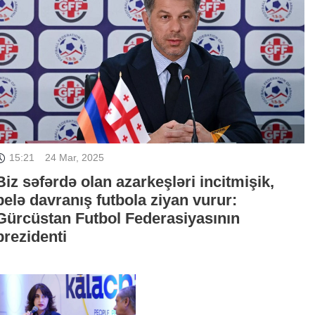
15:21
24 Mar, 2025
Biz səfərdə olan azarkeşləri incitmişik,
belə davranış futbola ziyan vurur:
Gürcüstan Futbol Federasiyasının
prezidenti