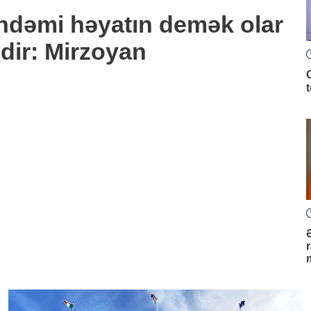
ündəmi həyatın demək olar
edir: Mirzoyan
t