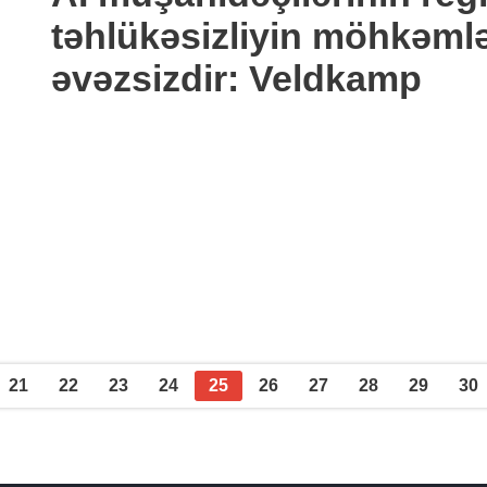
təhlükəsizliyin möhkəmlə
əvəzsizdir: Veldkamp
21
22
23
24
25
26
27
28
29
30