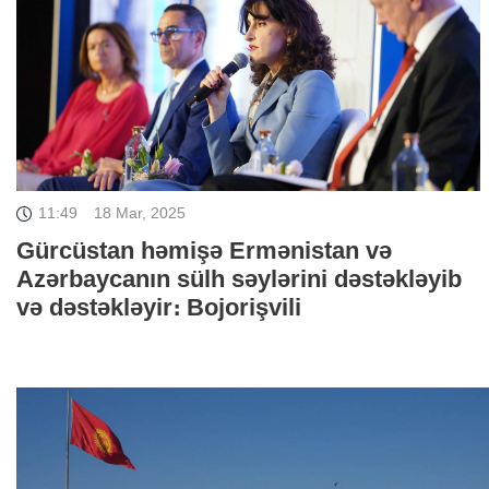
11:49
18 Mar, 2025
Gürcüstan həmişə Ermənistan və
Azərbaycanın sülh səylərini dəstəkləyib
və dəstəkləyir։ Bojorişvili