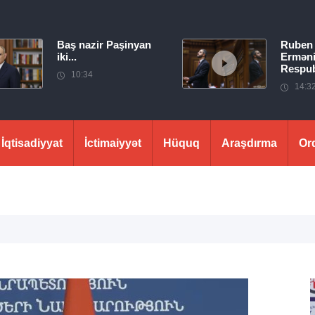
Baş nazir Paşinyan
Ruben
iki...
Erməni
Respubl
10:34
14:3
İqtisadiyyat
İctimaiyyət
Hüquq
Araşdırma
Or