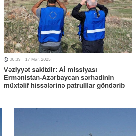
08:39
17 Mar, 2025
Vəziyyət sakitdir: Aİ missiyası
Ermənistan-Azərbaycan sərhədinin
müxtəlif hissələrinə patrulllar göndərib