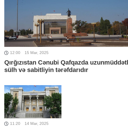
12:00
15 Mar, 2025
Qırğızıstan Cənubi Qafqazda uzunmüddətl
sülh və sabitliyin tərəfdarıdır
11:20
14 Mar, 2025