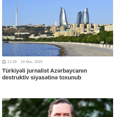
13:39
18 Mar, 2025
Türkiyəli jurnalist Azərbaycanın
destruktiv siyasətinə toxunub