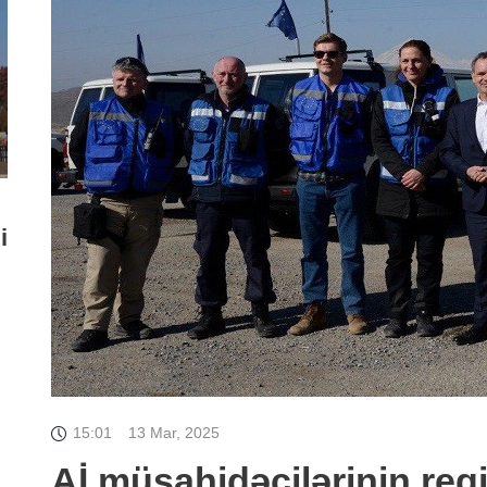
i
15:01
13 Mar, 2025
Aİ müşahidəçilərinin regi