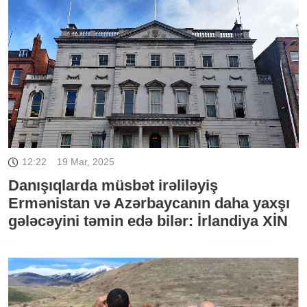
12:22
19 Mar, 2025
Danışıqlarda müsbət irəliləyiş
Ermənistan və Azərbaycanın daha yaxşı
gələcəyini təmin edə bilər: İrlandiya XİN