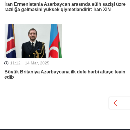
İran Ermənistanla Azərbaycan arasında sülh sazişi üzrə
razılığa gəlməsini yüksək qiymətləndirir: İran XİN
11:12
14 Mar, 2025
Böyük Britaniya Azərbaycana ilk dəfə hərbi attaşe təyin
edib