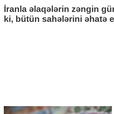
İranla əlaqələrin zəngin g
ki, bütün sahələrini əhatə 