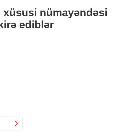
n xüsusi nümayəndəsi
kirə ediblər