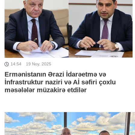
14:54
19 Noy, 2025
Ermənistanın Ərazi İdarəetmə və
İnfrastruktur naziri və Aİ səfiri çoxlu
məsələlər müzakirə etdilər