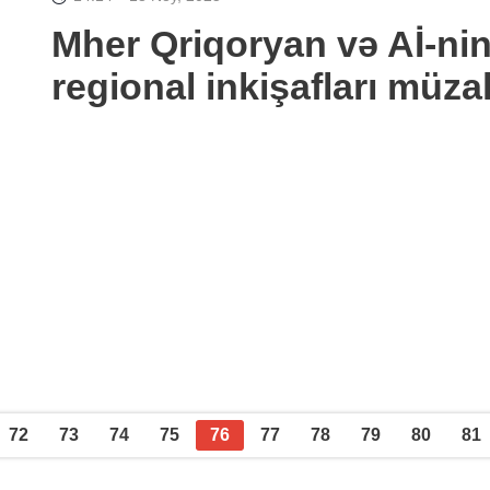
Mher Qriqoryan və Aİ-ni
regional inkişafları müza
72
73
74
75
76
77
78
79
80
81