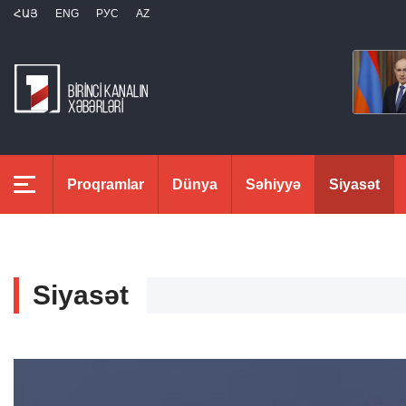
ՀԱՅ
ENG
РУС
AZ
Proqramlar
Dünya
Səhiyyə
Siyasət
Siyasət