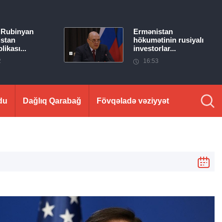
 Rubinyan
Ermənistan
stan
hökumətinin rusiyalı
ikası...
investorlar...
2
16:53
du
Dağlıq Qarabağ
Fövqəladə vəziyyət