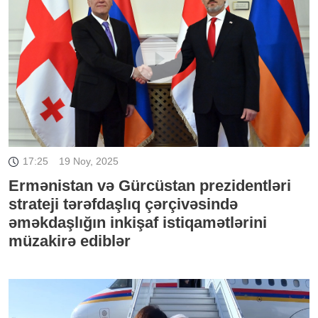
17:25
19 Noy, 2025
Ermənistan və Gürcüstan prezidentləri
strateji tərəfdaşlıq çərçivəsində
əməkdaşlığın inkişaf istiqamətlərini
müzakirə ediblər