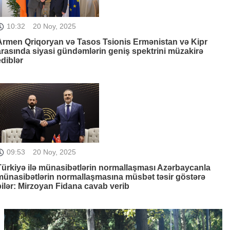
10:32
20 Noy, 2025
Armen Qriqoryan və Tasos Tsionis Ermənistan və Kipr
arasında siyasi gündəmlərin geniş spektrini müzakirə
ediblər
09:53
20 Noy, 2025
Türkiyə ilə münasibətlərin normallaşması Azərbaycanla
münasibətlərin normallaşmasına müsbət təsir göstərə
bilər: Mirzoyan Fidana cavab verib