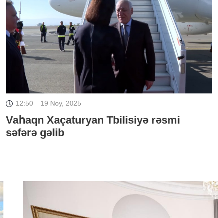
12:50
19 Noy, 2025
Vaհaqn Xaçaturyan Tbilisiyə rəsmi
səfərə gəlib