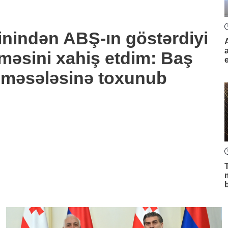
inindən ABŞ-ın göstərdiyi
məsini xahiş etdim: Baş
sı məsələsinə toxunub