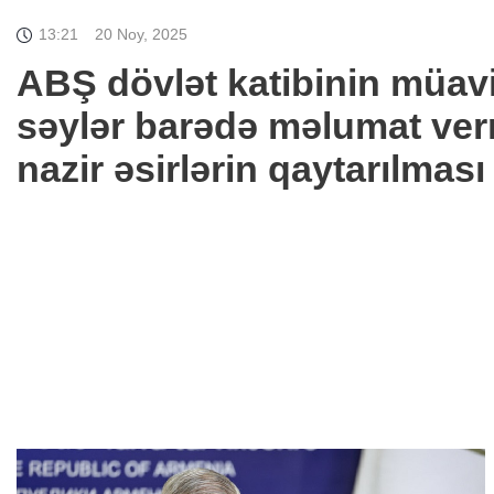
13:21
20 Noy, 2025
ABŞ dövlət katibinin müav
səylər barədə məlumat ver
nazir əsirlərin qaytarılma