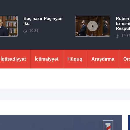
Baş nazir Paşinyan
Ruben
iki...
Erməni
Respubl
10:34
14:3
İqtisadiyyat
İctimaiyyət
Hüquq
Araşdırma
Or