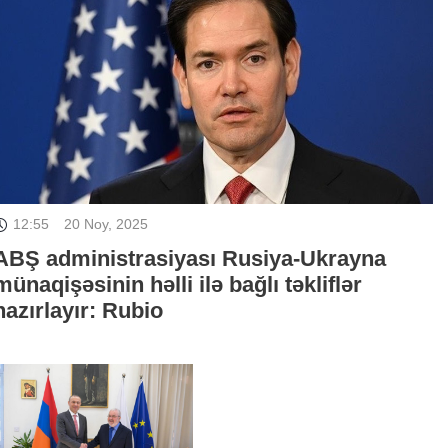
12:55
20 Noy, 2025
ABŞ administrasiyası Rusiya-Ukrayna
münaqişəsinin həlli ilə bağlı təkliflər
hazırlayır: Rubio