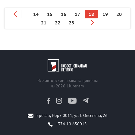
14
15
16
17
18
19
20
21
22
23
Все авторские права защищены
© 2026
1lurer.am
Ереван, Норк 0011, ул. Г. Овсепяна, 26
+374 10 650015