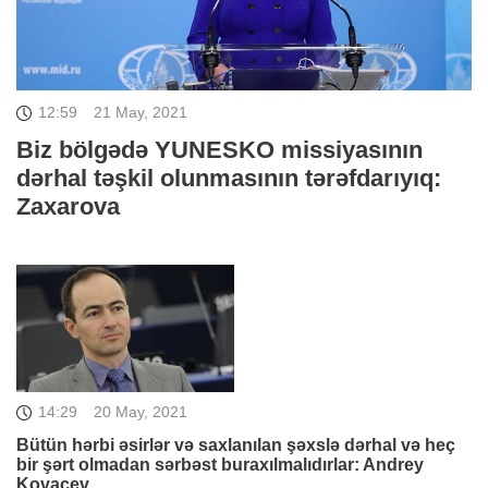
12:59
21 May, 2021
Biz bölgədə YUNESKO missiyasının
dərhal təşkil olunmasının tərəfdarıyıq:
Zaxarova
14:29
20 May, 2021
Bütün hərbi əsirlər və saxlanılan şəxslə dərhal və heç
bir şərt olmadan sərbəst buraxılmalıdırlar: Andrey
Kovaçev