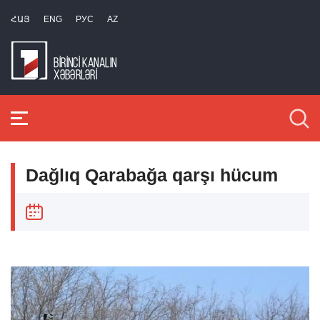
ՀԱՅ
ENG
РУС
AZ
Dağlıq Qarabağa qarşı hücum