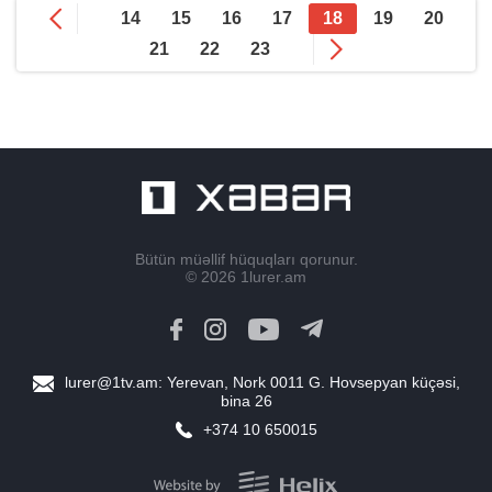
14
15
16
17
18
19
20
21
22
23
Bütün müəllif hüquqları qorunur.
© 2026
1lurer.am
lurer@1tv.am
: Yerevan, Nork 0011 G. Hovsepyan küçəsi,
bina 26
+374 10 650015