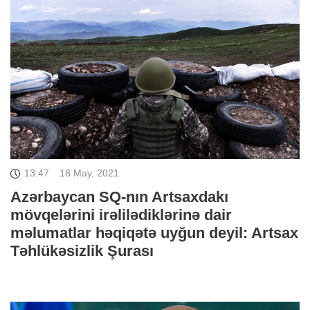
13:47
18 May, 2021
Azərbaycan SQ-nın Artsaxdakı
mövqelərini irəlilədiklərinə dair
məlumatlar həqiqətə uyğun deyil: Artsax
Təhlükəsizlik Şurası