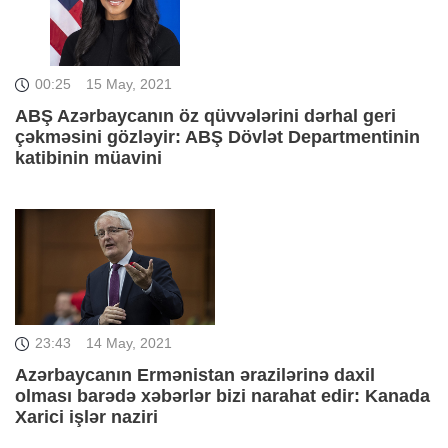
00:25
15 May, 2021
ABŞ Azərbaycanın öz qüvvələrini dərhal geri
çəkməsini gözləyir: ABŞ Dövlət Departmentinin
katibinin müavini
23:43
14 May, 2021
Azərbaycanın Ermənistan ərazilərinə daxil
olması barədə xəbərlər bizi narahat edir: Kanada
Xarici işlər naziri