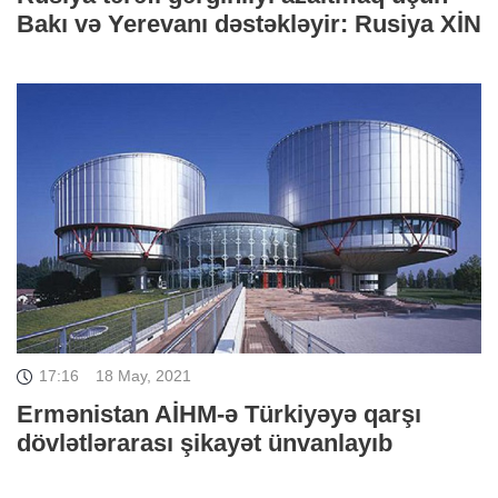
Bakı və Yerevanı dəstəkləyir: Rusiya XİN
17:16
18 May, 2021
Ermənistan AİHM-ə Türkiyəyə qarşı
dövlətlərarası şikayət ünvanlayıb