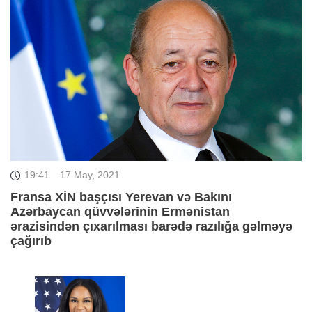
19:41
17 May, 2021
Fransa XİN başçısı Yerevan və Bakını
Azərbaycan qüvvələrinin Ermənistan
ərazisindən çıxarılması barədə razılığa gəlməyə
çağırıb