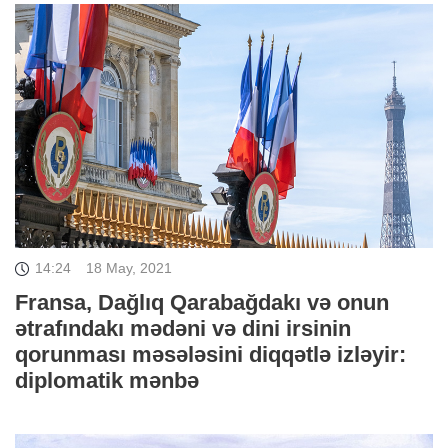
14:24
18 May, 2021
Fransa, Dağlıq Qarabağdakı və onun
ətrafındakı mədəni və dini irsinin
qorunması məsələsini diqqətlə izləyir:
diplomatik mənbə