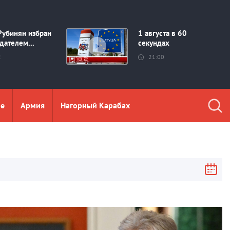
Рубинян избран
1 августа в 60
дателем...
секундах
2
21:00
ие
Aрмия
Нагорный Карабах