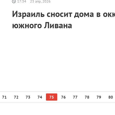
17:34
23 апр, 2026
Израиль сносит дома в о
южного Ливана
71
72
73
74
75
76
77
78
79
80