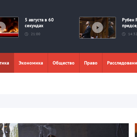
5 августа в 60
Рубен 
секундах
предсе
21:00
14:3
тика
Экономика
Общество
Право
Расследован