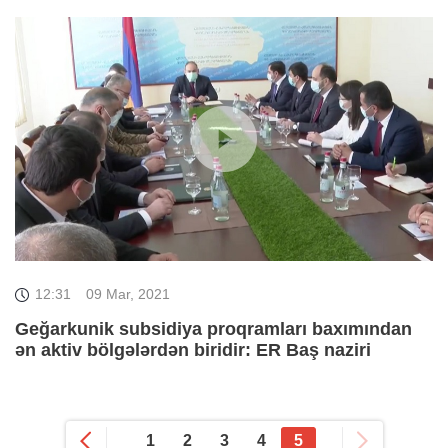
12:31
09 Mar, 2021
Geğarkunik subsidiya proqramları baxımından
ən aktiv bölgələrdən biridir: ER Baş naziri
1
2
3
4
5