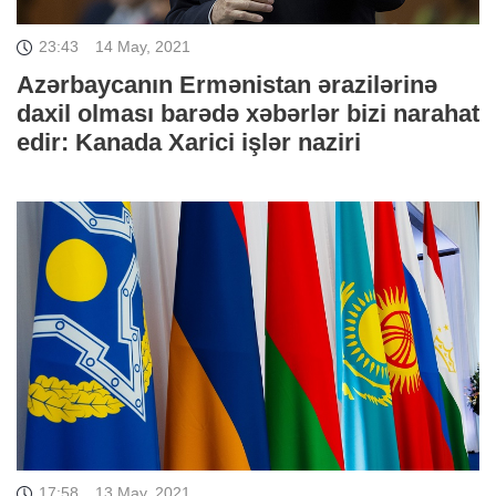
23:43
14 May, 2021
Azərbaycanın Ermənistan ərazilərinə
daxil olması barədə xəbərlər bizi narahat
edir: Kanada Xarici işlər naziri
17:58
13 May, 2021