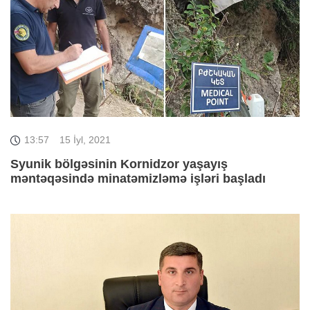
13:57
15 İyl, 2021
Syunik bölgəsinin Kornidzor yaşayış
məntəqəsində minatəmizləmə işləri başladı