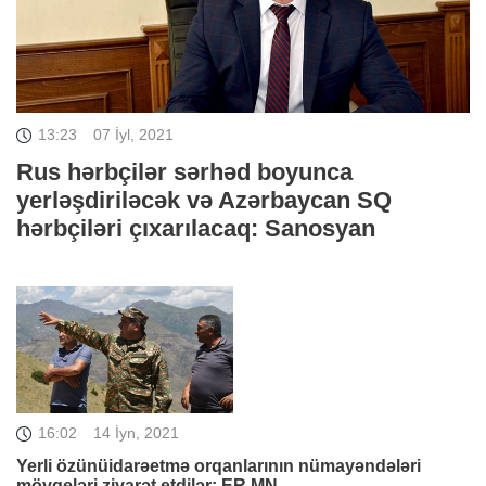
13:23
07 İyl, 2021
Rus hərbçilər sərhəd boyunca
yerləşdiriləcək və Azərbaycan SQ
hərbçiləri çıxarılacaq: Sanosyan
16:02
14 İyn, 2021
Yerli özünüidarəetmə orqanlarının nümayəndələri
mövqeləri ziyarət etdilər: ER MN