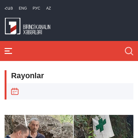
ՀԱՅ
ENG
РУС
AZ
Rayonlar