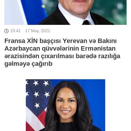
19:41
17 May, 2021
Fransa XİN başçısı Yerevan və Bakını
Azərbaycan qüvvələrinin Ermənistan
ərazisindən çıxarılması barədə razılığa
gəlməyə çağırıb