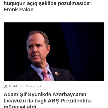
hüququn açıq şəkildə pozulmasıdır:
Frenk Palon
10:44
13 May, 2021
Adam Şif Syunikdə Azərbaycanın
təcavüzü ilə bağlı ABŞ Prezidentinə
müraciət etdi