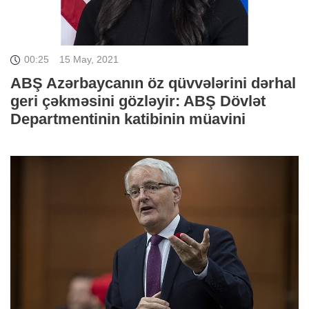
00:25
15 May, 2021
ABŞ Azərbaycanın öz qüvvələrini dərhal
geri çəkməsini gözləyir: ABŞ Dövlət
Departmentinin katibinin müavini