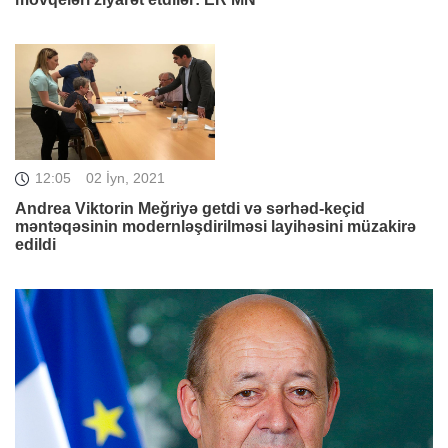
12:05
02 İyn, 2021
Andrea Viktorin Meğriyə getdi və sərhəd-keçid
məntəqəsinin modernləşdirilməsi layihəsini müzakirə
edildi