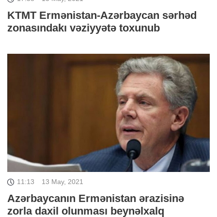
KTMT Ermənistan-Azərbaycan sərhəd
zonasındakı vəziyyətə toxunub
11:13
13 May, 2021
Azərbaycanın Ermənistan ərazisinə
zorla daxil olunması beynəlxalq