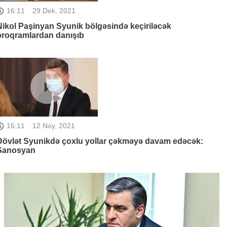
16:11
29 Dek, 2021
Nikol Paşinyan Syunik bölgəsində keçiriləcək
proqramlardan danışıb
16:11
12 Noy, 2021
Dövlət Syunikdə çoxlu yollar çəkməyə davam edəcək:
Sanosyan