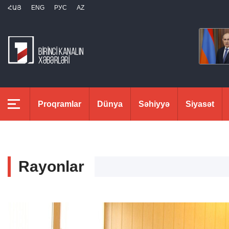
ՀԱՅ
ENG
РУС
AZ
Proqramlar
Dünya
Səhiyyə
Siyasət
Rayonlar