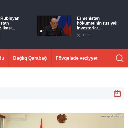
 Rubinyan
Ermənistan
stan
hökumətinin rusiyalı
ikası...
investorlar...
2
16:53
du
Dağlıq Qarabağ
Fövqəladə vəziyyət