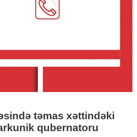
cəsində təmas xəttindəki
ğarkunik qubernatoru