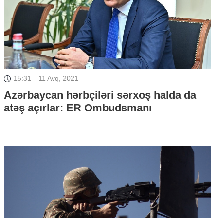
15:31
11 Avq, 2021
Azərbaycan hərbçiləri sərxoş halda da
atəş açırlar: ER Ombudsmanı