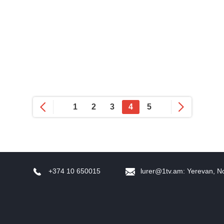
1
2
3
4
5
+374 10 650015
lurer@1tv.am
: Yerevan, N