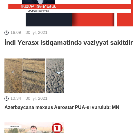
16:09
30 İyl, 2021
İndi Yerasx istiqamətində vəziyyət sakitdir
10:34
30 İyl, 2021
Azərbaycana məxsus Aerostar PUA-sı vurulub: MN