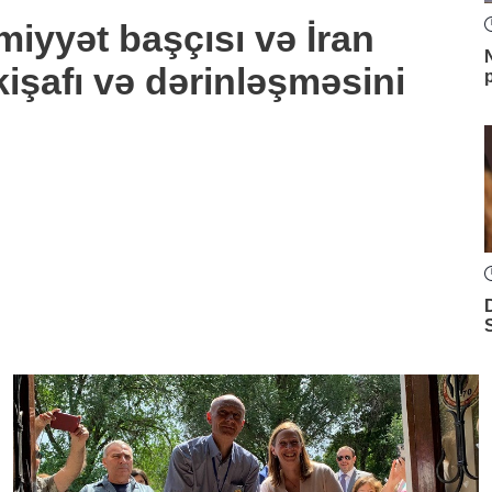
miyyət başçısı və İran
inkişafı və dərinləşməsini