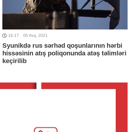
16:17
05 Avq, 2021
Syunikdə rus sərhəd qoşunlarının hərbi
hissəsinin atış poliqonunda atəş təlimləri
keçirilib