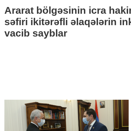
Ararat bölgəsinin icra haki
səfiri ikitərəfli əlaqələrin 
vacib sayblar