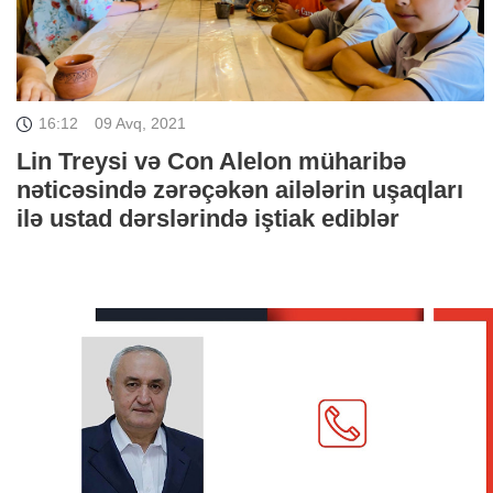
16:12
09 Avq, 2021
Lin Treysi və Con Alelon müharibə
nəticəsində zərəçəkən ailələrin uşaqları
ilə ustad dərslərində iştiak ediblər