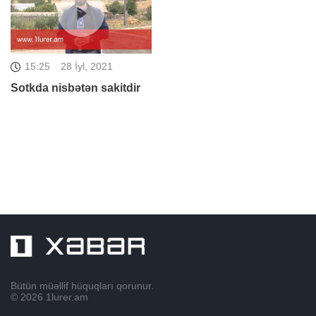
15:25
28 İyl, 2021
Sotkda nisbətən sakitdir
Bütün müəllif hüquqları qorunur.
© 2026
1lurer.am