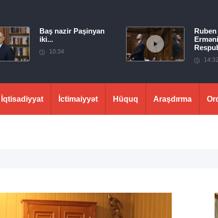
Baş nazir Paşinyan
Ruben
iki...
Erməni
Respubl
10:34
14:3
İqtisadiyyat
İctimaiyyət
Hüquq
Araşdırma
Or