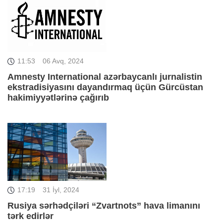
11:53
06 Avq, 2024
Amnesty International azərbaycanlı jurnalistin
ekstradisiyasını dayandırmaq üçün Gürcüstan
hakimiyyətlərinə çağırıb
17:19
31 İyl, 2024
Rusiya sərhədçiləri “Zvartnots” hava limanını
tərk edirlər