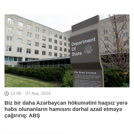
12:06
07 Avq, 2024
Biz bir daha Azərbaycan hökumətini haqsız yerə
həbs olunanların hamısını dərhal azad etməyə
çağırırıq: ABŞ