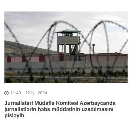
11:49
12 İyl, 2024
Jurnalistəri Müdafiə Komitəsi Azərbaycanda
jurnalistlərin həbs müddətinin uzadılmasını
pisləyib