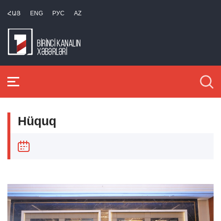
ՀԱՅ
ENG
РУС
AZ
Hüquq