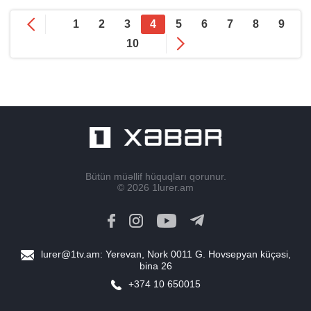
1
2
3
4
5
6
7
8
9
10
Bütün müəllif hüquqları qorunur.
© 2026
1lurer.am
lurer@1tv.am
: Yerevan, Nork 0011 G. Hovsepyan küçəsi,
bina 26
+374 10 650015