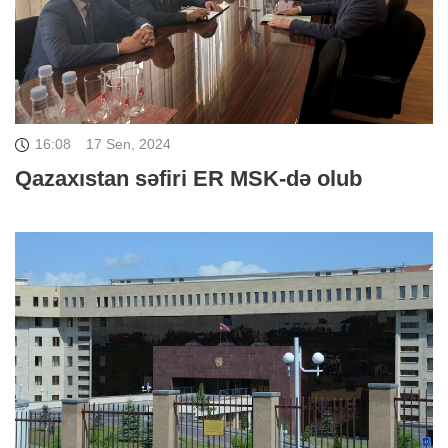
16:08
17 Sen, 2024
Qazaxıstan səfiri ER MSK-də olub