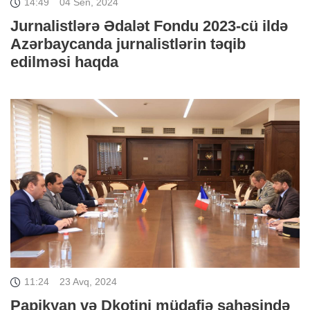
14:49
04 Sen, 2024
Jurnalistlərə Ədalət Fondu 2023-cü ildə
Azərbaycanda jurnalistlərin təqib
edilməsi haqda
11:24
23 Avq, 2024
Papikyan və Dkotini müdafiə sahəsində