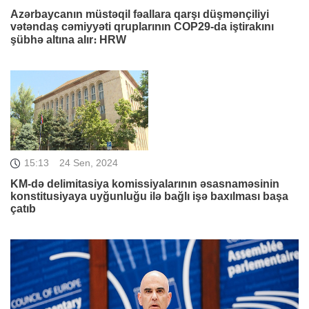
Azərbaycanın müstəqil fəallara qarşı düşmənçiliyi
vətəndaş cəmiyyəti qruplarının COP29-da iştirakını
şübhə altına alır։ HRW
15:13
24 Sen, 2024
KM-də delimitasiya komissiyalarının əsasnaməsinin
konstitusiyaya uyğunluğu ilə bağlı işə baxılması başa
çatıb