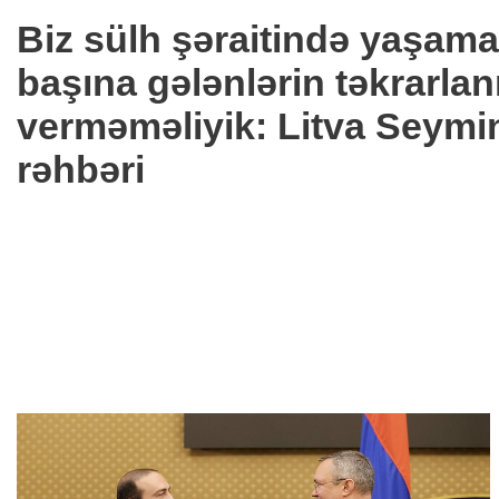
Biz sülh şəraitində yaşama
başına gələnlərin təkrarl
verməməliyik: Litva Seymi
rəhbəri