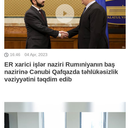
16:46
04 Apr, 2023
ER xarici işlər naziri Rumıniyanın baş
nazirinə Cənubi Qafqazda təhlükəsizlik
vəziyyətini təqdim edib