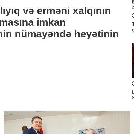
lıyıq və erməni xalqının
anmasına imkan
nin nümayəndə heyətinin