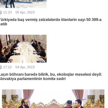
11:23
05 Apr, 2023
Türkiyədə baş vermiş zəlzələlərdə ölənlərin sayı 50 399-a
çatıb
17:12
04 Apr, 2023
Laçın böhranı barədə bilirik, bu, ekoloqlar məsələsi deyil:
Slovakiya parlamentinin komitə sədri