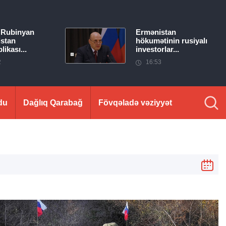
 Rubinyan
Ermənistan
stan
hökumətinin rusiyalı
ikası...
investorlar...
2
16:53
du
Dağlıq Qarabağ
Fövqəladə vəziyyət