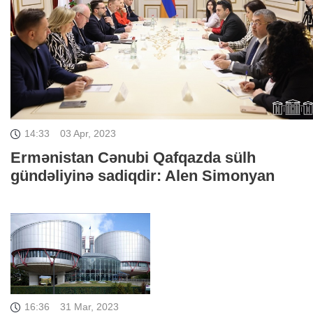
14:33
03 Apr, 2023
Ermənistan Cənubi Qafqazda sülh
gündəliyinə sadiqdir: Alen Simonyan
16:36
31 Mar, 2023