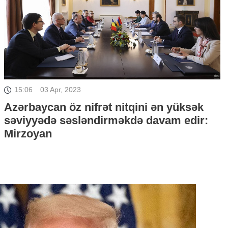
15:06
03 Apr, 2023
Azərbaycan öz nifrət nitqini ən yüksək
səviyyədə səsləndirməkdə davam edir:
Mirzoyan