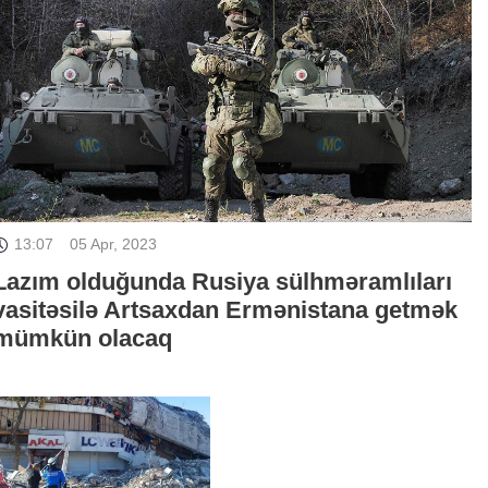
13:07
05 Apr, 2023
Lazım olduğunda Rusiya sülhməramlıları
vasitəsilə Artsaxdan Ermənistana getmək
mümkün olacaq