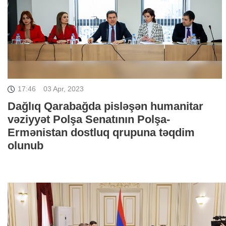
17:46
03 Apr, 2023
Dağlıq Qarabağda pisləşən humanitar
vəziyyət Polşa Senatının Polşa-
Ermənistan dostluq qrupuna təqdim
olunub