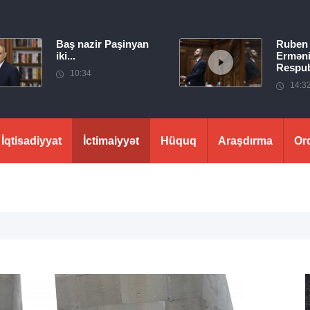
Baş nazir Paşinyan
Ruben
iki...
Erməni
Respubl
10:34
14:3
İqtisadiyyat
İctimaiyyət
Hüquq
Araşdırma
Or