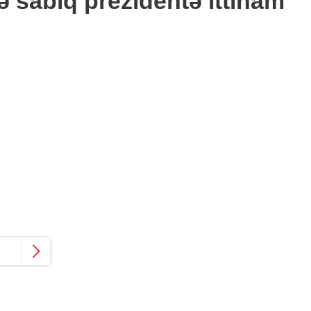
 sabiq prezidentə ittiham