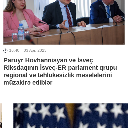
16:40
03 Apr, 2023
Paruyr Hovhannisyan və İsveç
Riksdaqının İsveç-ER parlament qrupu
regional və təhlükəsizlik məsələlərini
müzakirə ediblər