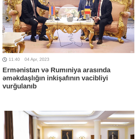
11:40
04 Apr, 2023
Ermənistan və Rumıniya arasında
əməkdaşlığın inkişafının vacibliyi
vurğulanıb