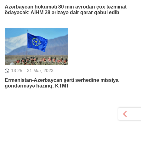
Azərbaycan hökuməti 80 min avrodan çox təzminat
ödəyəcək: AİHM 28 ərizəyə dair qərar qəbul edib
13:25
31 Mar, 2023
Ermənistan-Azərbaycan şərti sərhədinə missiya
göndərməyə hazırıq: KTMT