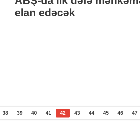
ABŞ-da ilk dəfə məhkəmə
elan edəcək
38
39
40
41
42
43
44
45
46
47