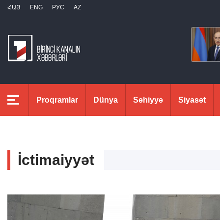
ՀԱՅ
ENG
РУС
AZ
Proqramlar
Dünya
Səhiyyə
Siyasət
İctimaiyyət