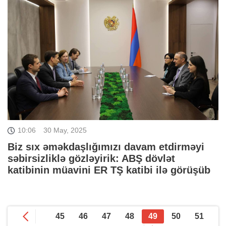
10:06
30 May, 2025
Biz sıx əməkdaşlığımızı davam etdirməyi
səbirsizliklə gözləyirik: ABŞ dövlət
katibinin müavini ER TŞ katibi ilə görüşüb
45
46
47
48
49
50
51