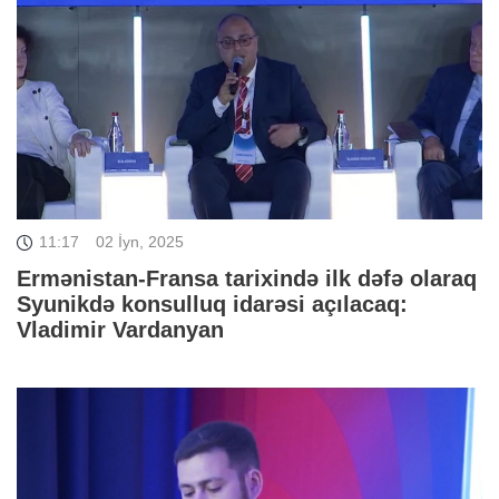
11:17
02 İyn, 2025
Ermənistan-Fransa tarixində ilk dəfə olaraq
Syunikdə konsulluq idarəsi açılacaq:
Vladimir Vardanyan