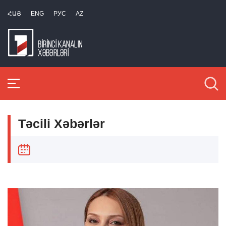
ՀԱՅ
ENG
РУС
AZ
Təcili Xəbərlər