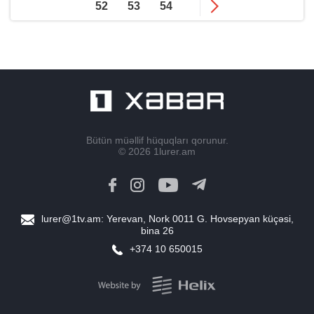
52
53
54
Bütün müəllif hüquqları qorunur.
© 2026
1lurer.am
lurer@1tv.am
: Yerevan, Nork 0011 G. Hovsepyan küçəsi,
bina 26
+374 10 650015