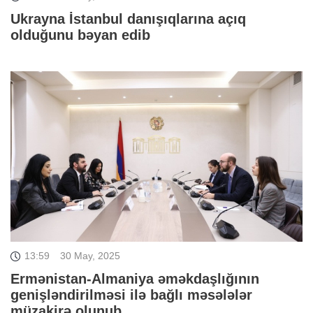
Ukrayna İstanbul danışıqlarına açıq
olduğunu bəyan edib
13:59
30 May, 2025
Ermənistan-Almaniya əməkdaşlığının
genişləndirilməsi ilə bağlı məsələlər
müzakirə olunub