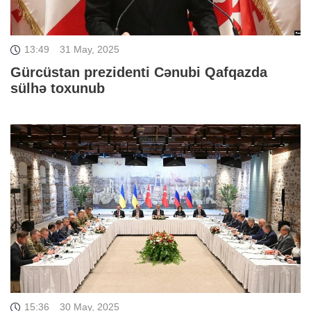
13:49
31 May, 2025
Gürcüstan prezidenti Cənubi Qafqazda
sülhə toxunub
15:36
30 May, 2025