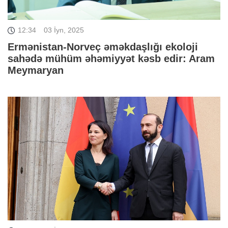
12:34
03 İyn, 2025
Ermənistan-Norveç əməkdaşlığı ekoloji
sahədə mühüm əhəmiyyət kəsb edir: Aram
Meymaryan