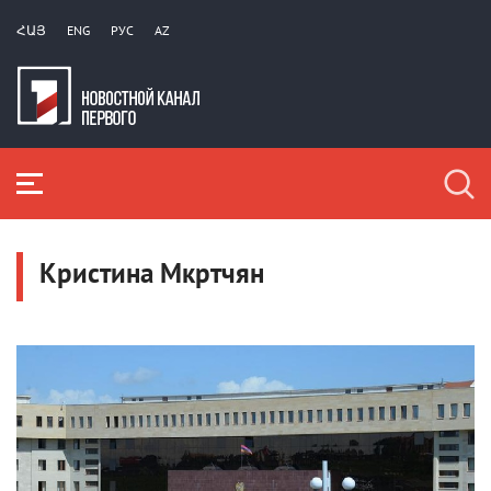
ՀԱՅ
ENG
РУС
AZ
Кристина Мкртчян