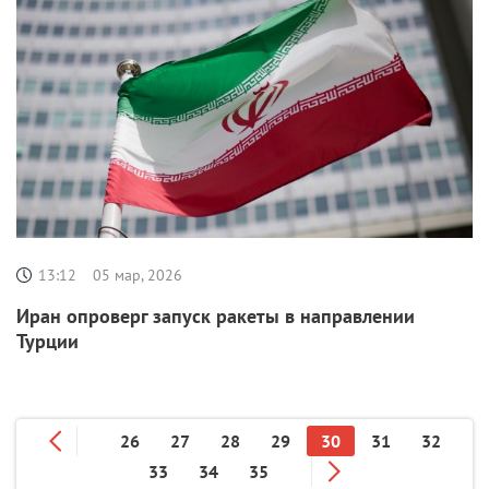
13:12
05 мар, 2026
Иран опроверг запуск ракеты в направлении
Турции
26
27
28
29
30
31
32
33
34
35