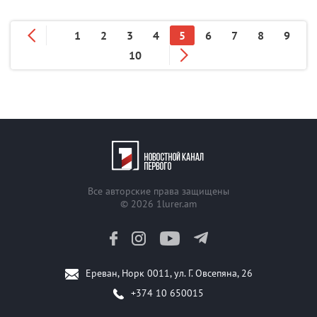
1
2
3
4
5
6
7
8
9
10
Все авторские права защищены
© 2026
1lurer.am
Ереван, Норк 0011, ул. Г. Овсепяна, 26
+374 10 650015