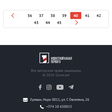
36
37
38
39
40
41
42
43
44
45
Все авторские права защищены
© 2026
1lurer.am
Ереван, Норк 0011, ул. Г. Овсепяна, 26
+374 10 650015