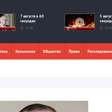
7 августа в 60
5 авгус
секундах
секунд
21:00
21:0
тика
Экономика
Общество
Право
Расследован