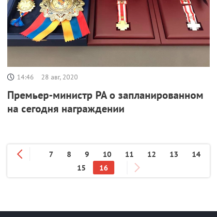
14:46
28 авг, 2020
Премьер-министр РА о запланированном
на сегодня награждении
7
8
9
10
11
12
13
14
15
16