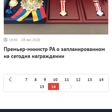
14:46
28 авг, 2020
Премьер-министр РА о запланированном
на сегодня награждении
7
8
9
10
11
12
13
14
15
16