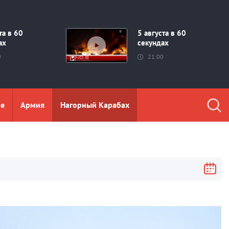
та в 60
5 августа в 60
ах
секундах
0
21:00
ие
Aрмия
Нагорный Карабах