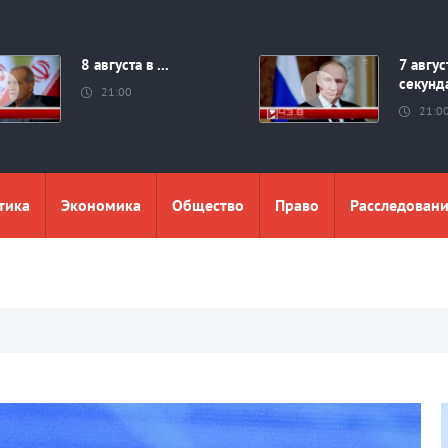
8 августа в ...
7 авгус
секунд
21:00
21:0
тика
Экономика
Общество
Право
Расследован