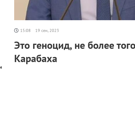
15:08
19 сен, 2023
Это геноцид, не более то
Карабаха
и