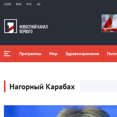
ՀԱՅ
ENG
РУС
AZ
Программы
Мир
Здравоохранение
Поли
Нагорный Карабах