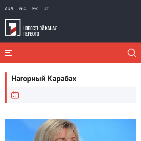
ՀԱՅ
ENG
РУС
AZ
Нагорный Карабах